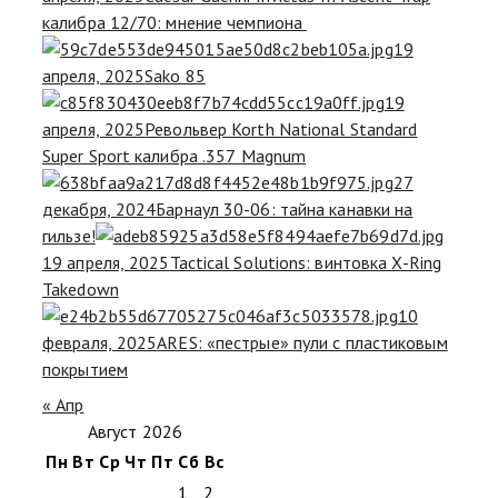
калибра 12/70: мнение чемпиона
19
апреля, 2025
Sako 85
19
апреля, 2025
Револьвер Korth National Standard
Super Sport калибра .357 Magnum
27
декабря, 2024
Барнаул 30-06: тайна канавки на
гильзе!
19 апреля, 2025
Tactical Solutions: винтовка X-Ring
Takedown
10
февраля, 2025
ARES: «пестрые» пули с пластиковым
покрытием
« Апр
Август 2026
Пн
Вт
Ср
Чт
Пт
Сб
Вс
1
2