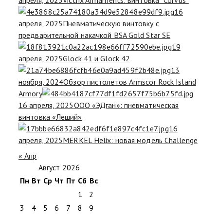
16
апреля, 2025
Пневматическую винтовку с
предварительной накачкой BSA Gold Star SE
19
апреля, 2025
Glock 41 и Glock 42
13
ноября, 2024
Обзор пистолетов Armscor Rock Island
Armory
16 апреля, 2025
ООО «ЭДган»: пневматическая
винтовка «Леший»
16
апреля, 2025
MERKEL Helix: новая модель Challenge
« Апр
Август 2026
Пн
Вт
Ср
Чт
Пт
Сб
Вс
1
2
3
4
5
6
7
8
9