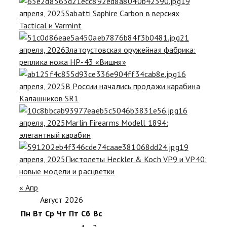
19
апреля, 2025
Sabatti Saphire Carbon в версиях
Tactical и Varmint
21
апреля, 2026
Златоустовская оружейная фабрика:
реплика ножа НР-43 «Вишня»
16
апреля, 2025
В России начались продажи карабина
Калашников SR1
16
апреля, 2025
Marlin Firearms Modell 1894:
элегантный карабин
19
апреля, 2025
Пистолеты Heckler & Koch VP9 и VP40:
новые модели и расцветки
« Апр
Август 2026
Пн
Вт
Ср
Чт
Пт
Сб
Вс