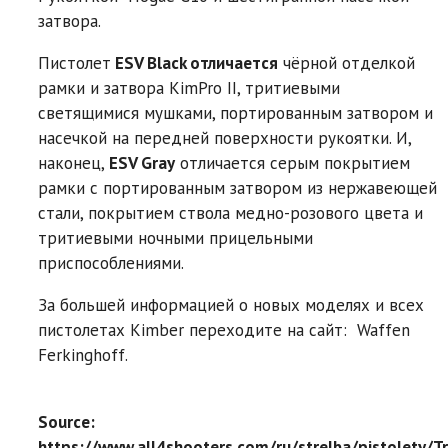
затвора.
Пистолет
ESV Black отличается
чёрной отделкой
рамки и затвора KimPro II, тритиевыми
светящимися мушками, портированным затвором и
насечкой на передней поверхности рукоятки. И,
наконец,
ESV Gray
отличается серым покрытием
рамки с портированным затвором из нержавеющей
стали, покрытием ствола медно-розового цвета и
тритиевыми ночными прицельными
приспособлениями.
За большей информацией о новых моделях и всех
пистолетах Kimber переходите на сайт: Waffen
Ferkinghoff.
Source:
https://www.all4shooters.com/ru/strelba/pistolety/Tr