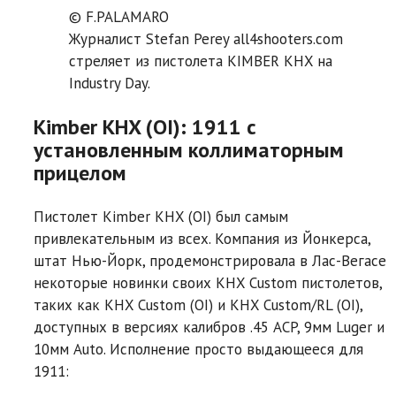
© F.PALAMARO
Журналист Stefan Perey all4shooters.com
стреляет из пистолета KIMBER KHX на
Industry Day.
Kimber KHX (OI): 1911 с
установленным коллиматорным
прицелом
Пистолет Kimber KHX (OI) был самым
привлекательным из всех. Компания из Йонкерса,
штат Нью-Йорк, продемонстрировала в Лас-Вегасе
некоторые новинки своих KHX Custom пистолетов,
таких как KHX Custom (OI) и KHX Custom/RL (OI),
доступных в версиях калибров .45 ACP, 9мм Luger и
10мм Auto. Исполнение просто выдающееся для
1911: