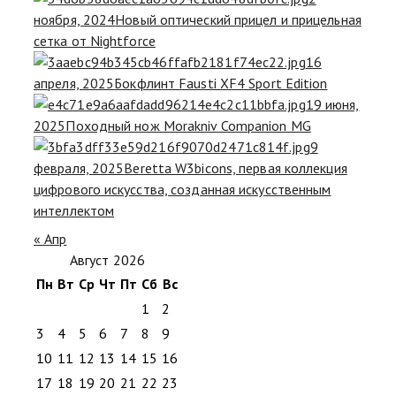
ноября, 2024
Новый оптический прицел и прицельная
сетка от Nightforce
16
апреля, 2025
Бокфлинт Fausti XF4 Sport Edition
19 июня,
2025
Походный нож Morakniv Companion MG
9
февраля, 2025
Beretta W3bicons, первая коллекция
цифрового искусства, созданная искусственным
интеллектом
« Апр
Август 2026
Пн
Вт
Ср
Чт
Пт
Сб
Вс
1
2
3
4
5
6
7
8
9
10
11
12
13
14
15
16
17
18
19
20
21
22
23