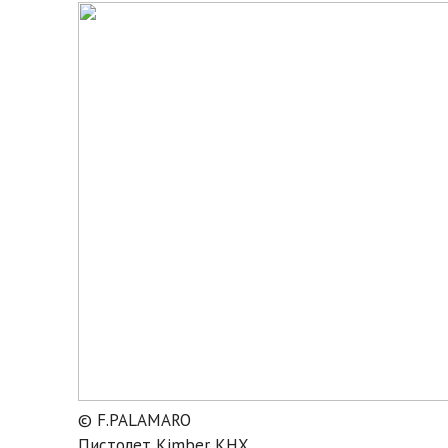
© F.PALAMARO
Пистолет Kimber KHX