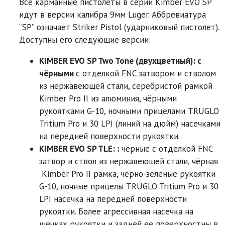
Все карманные пистолеты в серии Kimber EVO SP
идут в версии калибра 9мм Luger. Аббревиатура
“SP” означает Striker Pistol (ударниковый пистолет).
Доступны его следующие версии:
KIMBER EVO SP Two Tone (двухцветный): с
чёрными
с отделкой FNC затвором и стволом
из нержавеющей стали, серебристой рамкой
Kimber Pro II из алюминия, чёрными
рукоятками G-10, ночными прицелами TRUGLO
Tritium Pro и 30 LPI (линий на дюйм) насечками
на передней поверхности рукоятки.
KIMBER EVO SP TLE: :
чёрные с отделкой FNC
затвор и ствол из нержавеющей стали, чёрная
Kimber Pro II рамка, черно-зеленые рукоятки
G-10, ночные прицелы TRUGLO Tritium Pro и 30
LPI насечка на передней поверхности
рукоятки. Более агрессивная насечка на
щечках рукоятки и задней ее поверхностны в