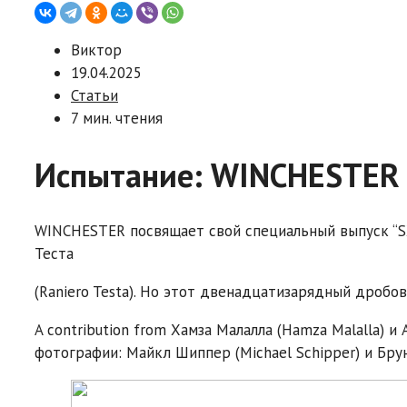
Виктор
19.04.2025
Статьи
7 мин. чтения
Испытание: WINCHESTER S
WINCHESTER посвящает свой специальный выпуск “S
Теста
(Raniero Testa). Но этот двенадцатизарядный дробо
A contribution from
Хамза Малалла (Hamza Malalla) и 
фотографии: Майкл Шиппер (Michael Schipper) и Бруно