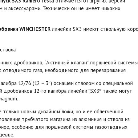
пуск SX3 Raniero Testa
отличается от других версий
 и аксессуарами. Технически он не имеет никаких
обовики WINCHESTER
линейки SX3 имеют ствольную кор
 ствола.
енных дробовиков, “Активный клапан” поршневой системы
 отводимого газа, необходимого для перезаряжания.
калибра 12/76 (12 – 3″) оснащен стволом со специальной
 дробовиков 12-го калибра линейки “SX3″ также могут
ermagnum.
е только новым дизайном ложи, но и ее облегченной
овления трубчатого магазина из алюминия и ствола из
ерное, особенно для поршневой системы газоотводных
цевье.