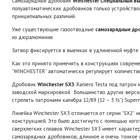
Самозарядный дробовик
Winchester Специальный вы
полуавтоматических дробовиков только устройством
принципиальных различий.
Уже существующие газоотводные
самозарядные др
из дюралюминия.
Затвор фиксируется в выемках в удлиненной муфте
Как это принято применять в конструкциях соврем
“WINCHESTER” автоматически регулирует количество
Дробовик
Winchester SX3
Raniero Testa под патрон 
заводской маркировкой. Большинство других версий
стрелять патронами калибра 12/89 (12 – 3 ½”) Sup
Линейка Winchester SX3 отличается от серии “SX2” н
конструкцией. Это было достигнуто с помощью изгот
сверхлегких сплавов. Winchester SX3 имеет характ
самозарядных дробовиков, длинное и очень тонкое 