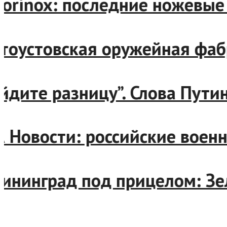
ictorinox: последние ноже
латоустовская оружейная ф
Найдите разницу”. Слова П
ИА Новости: российские во
алининград под прицелом: 