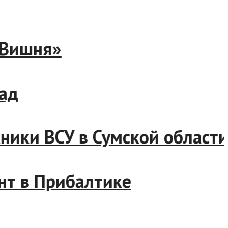
3 «Вишня»
Запад
ехники ВСУ в Сумской обла
ронт в Прибалтике