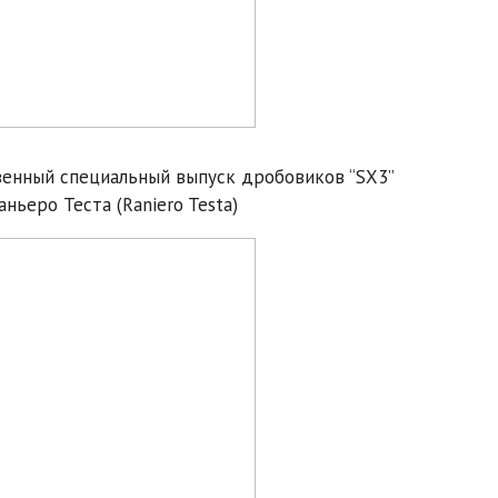
венный специальный выпуск дробовиков “SX3”
ньеро Теста (Raniero Testa)