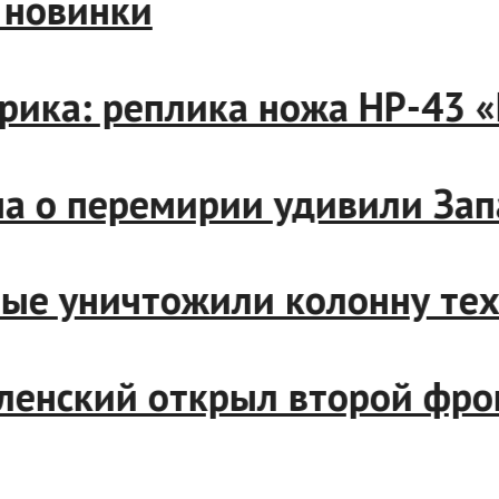
вые новинки
абрика: реплика ножа НР-4
утина о перемирии удивили 
енные уничтожили колонну т
Зеленский открыл второй ф