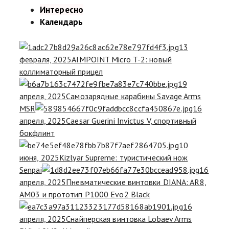
Интересно
Календарь
13
февраля, 2025
AIMPOINT Micro T-2: новый
коллиматорный прицел
19
апреля, 2025
Самозарядные карабины Savage Arms
MSR
16
апреля, 2025
Caesar Guerini Invictus V, спортивный
бокфлинт
10
июня, 2025
Kizlyar Supreme: туристический нож
Senpai
16
апреля, 2025
Пневматические винтовки DIANA: AR8,
AM03 и прототип P1000 Evo2 Black
16
апреля, 2025
Снайперская винтовка Lobaev Arms