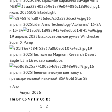
апреля, 2025
Самозарядные карабины Savage Arms
MSR
1
июля, 2025
SOG BladeLight
16
апреля, 2025
Lider Arms Technology “Alpharms” 15-SA
и 13-SA
19 апреля, 2025
Гладкоствольное ружье Winchester
Super X Pump
19
апреля, 2025
Пистолеты Magnum Research Desert
Eagle L5 и L6 новых калибров
16
апреля, 2025
Пневматическую винтовку с
предварительной накачкой BSA Gold Star SE
« Апр
Август 2026
Пн
Вт
Ср
Чт
Пт
Сб
Вс
1
2