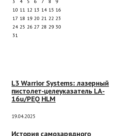
3
4
5
6
7
8
9
10
11
12
13
14
15
16
17
18
19
20
21
22
23
24
25
26
27
28
29
30
31
L3 Warrior Systems: лазерный
пистолет-целеуказатель LA-
16u/PEQ HLM
19.04.2025
История самозарядного