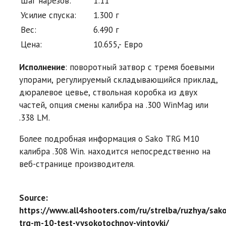
Шаг нарезов:
1:11″
Усилие спуска:
1.300 г
Вес:
6.490 г
Цена:
10.655,- Евро
Исполнение
: поворотный затвор с тремя боевыми
упорами, регулируемый складывающийся приклад,
дюралевое цевье, ствольная коробка из двух
частей, опция смены калибра на .300 WinMag или
.338 LM.
Более подробная информация о Sako TRG M10
калибра .308 Win. находится непосредственно на
веб-странице производителя.
Source:
https://www.all4shooters.com/ru/strelba/ruzhya/sako
trg-m-10-test-vysokotochnoy-vintovki/