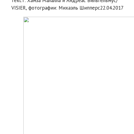
текст: Хамза Малалла и Андреас Вильгельмус/
VISIER, фотографии: Михаэль Шипперс
22.04.2017