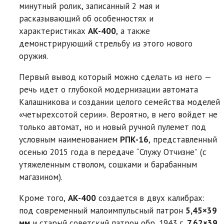
минутный ролик, записанный 2 мая и
расказывающий об особенностях и
характеристиках
АК-400
, а также
демонстрирующий стрельбу из этого нового
оружия.
Первый вывод который можно сделать из него —
речь идет о глубокой модернизации автомата
Калашникова и создании целого семейства моделей
«четырехсотой серии». Вероятно, в него войдет не
только автомат, но и новый ручной пулемет под
условным наименованием
РПК-16
, представленный
осенью 2015 года в передаче “Служу Отчизне” (с
утяжеленным стволом, сошками и барабанным
магазином).
Кроме того,
АК-400
создается в двух калибрах:
под современный малоимпульсный патрон
5,45×39
мм
и старый советский патрон обр. 1943 г.
7,62×39