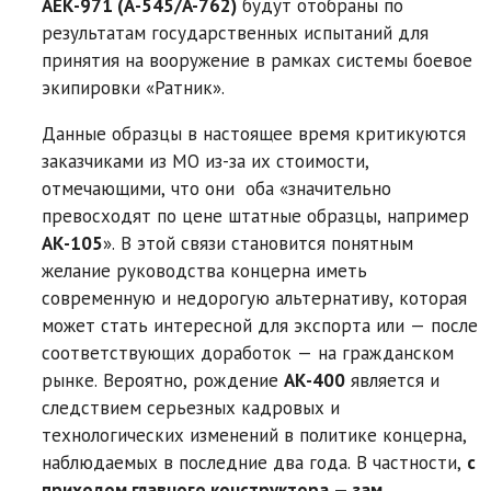
АEК-971 (А-545/A-762)
будут отобраны по
результатам государственных испытаний для
принятия на вооружение в рамках системы боевое
экипировки «Ратник».
Данные образцы в настоящее время критикуются
заказчиками из МО из-за их стоимости,
отмечающими, что они оба «значительно
превосходят по цене штатные образцы, например
АК-105
». В этой связи становится понятным
желание руководства концерна иметь
современную и недорогую альтернативу, которая
может стать интересной для экспорта или — после
соответствующих доработок — на гражданском
рынке. Вероятно, рождение
АК-400
является и
следствием серьезных кадровых и
технологических изменений в политике концерна,
наблюдаемых в последние два года. В частности,
с
приходом главного конструктора — зам.