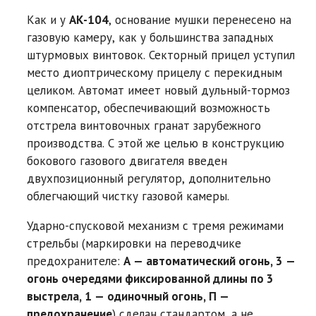
Как и у
АК-104
, основание мушки перенесено на
газовую камеру, как у большинства западных
штурмовых винтовок. Секторный прицел уступил
место диоптрическому прицелу с перекидным
целиком. Автомат имеет новый дульный-тормоз
компенсатор, обеспечивающий возможность
отстрела винтовочных гранат зарубежного
производства. C этой же целью в конструкцию
бокового газового двигателя введен
двухпозиционный регулятор, дополнительно
облегчающий чистку газовой камеры.
Ударно-спусковой механизм с тремя режимами
стрельбы (маркировки на переводчике
предохранителе:
А — автоматический огонь, 3 —
огонь очередями фиксированной длины по 3
выстрела, 1 — одиночный огонь, П —
предохранение
) сделан стандартом, а не