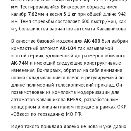
мм
. Тестировавшийся Виккерсом образец имел
калибр
7,62мм
и весил
3,1 кг
при общей длине 942
мм. Темп стрельбы составляет 600 выстр./мин, как
и у большинства вариантов автомата Калашникова.
В качестве базовой модели для
АК-400
был выбран
компактный автомат
АК-104
так называемой
«сотой серии», удлиненный до размеров обычного
АК-74М
и имеющий следующие конструктивные
изменения. Во-первых, обратил на себя внимание
новый складывающийся влево и регулируемый по
длине полимерный телескопический приклад. Он
позаимствован из комплекта модернизации для
автоматов Калашникова
KM-АК
, разработанным
концерном в инициативном порядке в рамках ОКР
«Обвес» по техзаданию МО РФ.
Идея такого приклада далеко не нова и уже давно