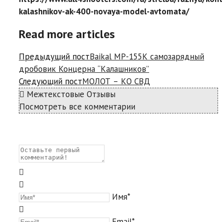
kalashnikov-ak-400-novaya-model-avtomata/
Read more articles
Предыдущий пост
Baikal МР-155К самозарядный
дробовик Концерна “Калашников”
Следующий пост
МОЛОТ – КО СВД
Межтекстовые Отзывы
Посмотреть все комментарии
Имя*
Email*