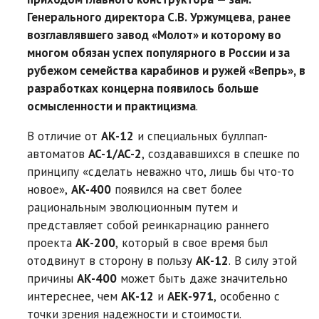
Генерального директора С.В. Уржумцева, ранее
возглавлявшего завод «Молот» и которому во
многом обязан успех популярного в России и за
рубежом семейства карабинов и ружей «Вепрь», в
разработках концерна появилось больше
осмысленности и практицизма
.
В отличие от
АК-12
и специальных буллпап-
автоматов
AC-1/AC-2
, создававшихся в спешке по
принципу «сделать неважно что, лишь бы что-то
новое»,
АК-400
появился на свет более
рациональным эволюционным путем и
представляет собой реинкарнацию раннего
проекта
АК-200
, который в свое время был
отодвинут в сторону в пользу
АК-12
. В силу этой
причины
АК-400
может быть даже значительно
интереснее, чем
АК-12
и
АЕК-971
, особенно с
точки зрения надежности и стоимости.