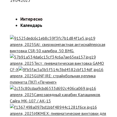
19.04.2025
Интересно
Календарь
19
апреля, 2025
SAI: сверхкомпактная антиснайперская
винтовка CSR-50 калибра .50 BMG.
19
апреля, 2025
Тест: пневматическая винтовка GAMO
CF-X
16
апреля, 2025
GUNFIRE: страйкбольная реплика
пулемета ПКП «Печенег»
16
апреля, 2025
Самозарядный карабин Калашников
Сайга МК-107 / АК-15
16
апреля, 2025
ИЖМЕХ: пневматические винтовки для