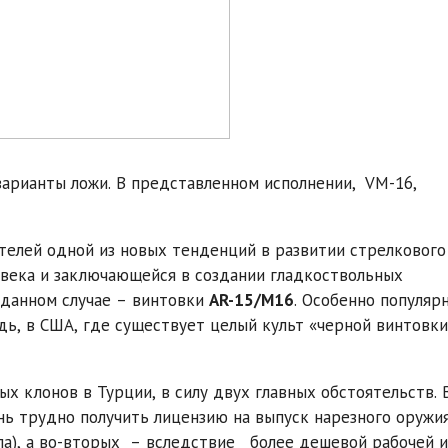
варианты ложи. В представленном исполнении, VM-16,
елей одной из новых тенденций в развитии стрелкового
 века и заключающейся в создании гладкоствольных
 данном случае – винтовки
AR-15/M16
. Особенно популяр
ь, в CША, где существует целый культ «черной винтовки
х клонов в Турции, в силу двух главных обстоятельств. 
нь трудно получить лицензию на выпуск нарезного оружи
ла), а во-вторых – вследствие более дешевой рабочей и