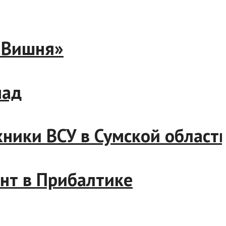
43 «Вишня»
Запад
техники ВСУ в Сумской обла
ронт в Прибалтике