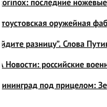
Victorinox: последние ноже
Златоустовская оружейная 
“Найдите разницу”. Слова П
РИА Новости: российские во
Калининград под прицелом: