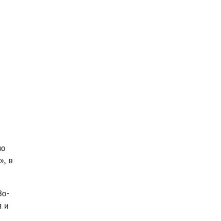
но
», в
Во-
я и