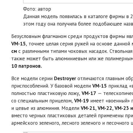
Фото: автор
Данная модель появилась в каталоге фирмы в 
этом году она получила более подобающее наз
Безусловным флагманом среди продуктов фирмы яв
VM-15
, точнее целая серия ружей на основе данной
см
с различными типами чоковых насадок. Ствольная
также может быть алюминиевым или же полимерны
10 патронов.
Все модели серии
Destroyer
отличаются главным обр
приспособлений. У базовой модели
VM-15
приклад «в
полностью пластиковую ложу,
VM-17
— телескопичес
со специальным прицелом,
VM-19
имеет «военный» п
и цевье из алюминия. Модели
VM-21, VM-22, VM-23 
вместо черных пластиковых деталей применены прик
армейского зеленого, лесного зеленого и песочного 