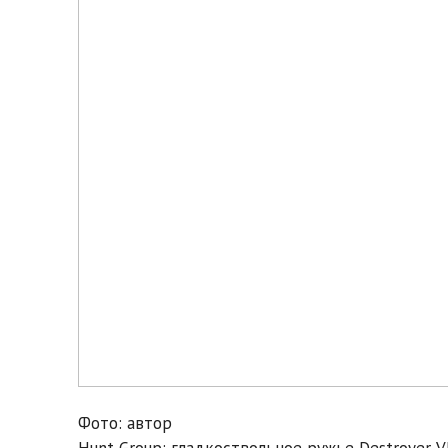
Фото: автор
Hunt Group: гладкоствольное ружье Destroyer 