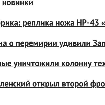
вые новинки
фабрика: реплика ножа НР-
утина о перемирии удивили 
енные уничтожили колонну 
 Зеленский открыл второй ф