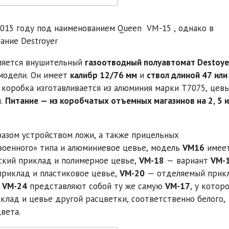
2015 году под наименованием Queen VM-15 , однако в
вание Destroyer
ляется внушительный
газоотводный полуавтомат Destoye
 модели. Он имеет
калибр 12/76 мм
и
ствол длиной 47 или
 коробка изготавливается из алюминия марки T7075, цев
м.
Питание — из коробчатых отъемных магазинов на 2, 5 
азом устройством ложи, а также прицельных
оенного» типа и алюминиевое цевье, модель
VM16
имее
кий приклад и полимерное цевье,
VM-18
— вариант
VM-
риклад и пластиковое цевье,
VM-20
— отделяемый прик
и VM-24
представляют собой ту же самую
VM-17
, у котор
лад и цевье другой расцветки, соответственно белого,
цвета.