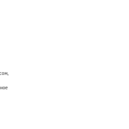
сом,
ьное