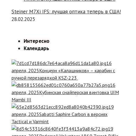
Steiner M7Xi IFS: лучшая оптика теперь в США!
28.02.2025
Интересно
Календарь
16
апреля, 2025
Концерн «Калашников» – карабин с
ручной перезарядкой KSZ-223
16
апреля, 2025
Кубинская снайперская винтовка UIM
Mambi III
19
апреля, 2025
Sabatti Saphire Carbon в версиях
Tactical и Varmint
19
апреля, 2025
Pedersoli Volunteer 1860 Target Rifle –