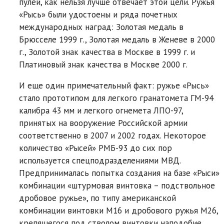
пулей, как нельзя лучше отвечает этой цели. Ружья
«Рысь» были удостоены и ряда почетных
международных наград: Золотая медаль в
Брюсселе 1999 г., Золотая медаль в Женеве в 2000
г., Золотой знак качества в Москве в 1999 г. и
Платиновый знак качества в Москве 2000 г.
И еще один примечательный факт: ружье «Рысь»
стало прототипом для легкого гранатомета ГМ-94
калибра 43 мм и легкого огнемета ЛПО-97,
принятых на вооружение Российской армии
соответственно в 2007 и 2002 годах. Некоторое
количество «Рысей» РМБ-93 до сих пор
используется спецподразделениями МВД.
Предпринималась попытка создания на базе «Рыси»
комбинации «штурмовая винтовка – подствольное
дробовое ружье», по типу американской
комбинации винтовки М16 и дробового ружья М26,
крепящегося под стволом винтовки наподобие