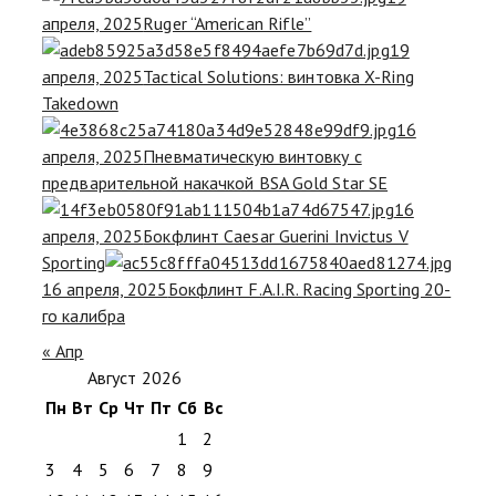
апреля, 2025
Ruger “American Rifle”
19
апреля, 2025
Tactical Solutions: винтовка X-Ring
Takedown
16
апреля, 2025
Пневматическую винтовку с
предварительной накачкой BSA Gold Star SE
16
апреля, 2025
Бокфлинт Caesar Guerini Invictus V
Sporting
16 апреля, 2025
Бокфлинт F.A.I.R. Racing Sporting 20-
го калибра
« Апр
Август 2026
Пн
Вт
Ср
Чт
Пт
Сб
Вс
1
2
3
4
5
6
7
8
9