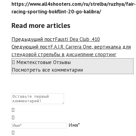
https://www.all4shooters.com/ru/strelba/ruzhya/fair-
racing-sporting-bokflint-20-go-kalibra/
Read more articles
Предыдущий пост
Fausti Dea Club .410
Следующий пост
F.A.I.R. Carrera One, вертикалка для
стендовой стрельбы в дисциплине спортинг
Межтекстовые Отзывы
Посмотреть все комментарии
Имя*