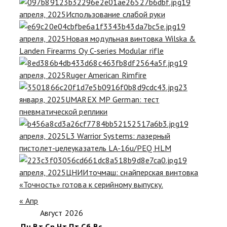
19
апреля, 2025
Использование слабой руки
19
апреля, 2025
Новая модульная винтовка Wilska &
Landen Firearms Oy C-series Modular rifle
19
апреля, 2025
Ruger American Rimfire
23
января, 2025
UMAREX MP German: тест
пневматической реплики
19
апреля, 2025
L3 Warrior Systems: лазерный
пистолет-целеуказатель LA-16u/PEQ HLM
19
апреля, 2025
ЦНИИточмаш: снайперская винтовка
«Точность» готова к серийному выпуску.
« Апр
Август 2026
Пн
Вт
Ср
Чт
Пт
Сб
Вс