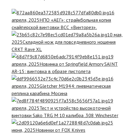
16
апреля, 2025
НПО «АЕГ»: страйкбольная копия
снайперской винтовки ВСС «Винторез».
10 мая,
2025
Складной нож для повседневного ношения
CRKT Rave XL
19
апреля, 2025
Новинка от Springfield Armory SAINT
AR-15: винтовка в образе пистолета
16
апреля, 2025
Gletcher M1944: пневматическая
реплика карабина Мосина
19
апреля, 2025
Тест и устройство высокоточной
винтовки Sako TRG M 10 калибра .308 Winchester
25
июня, 2025
Новинки от FOX Knives