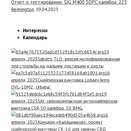
Отчет о тестировании: SIG M400 SDPC калибра .223
Remington
19.04.2025
Интересно
Календарь
19
апреля, 2025
Sabatti TLD: версия модифицированная
для стрельбы на дальние дистанции и охоты
16
апреля, 2025
Снайперская винтовка Lobaev Arms
DVL-10M2 „Urbana“
19
апреля, 2025
SAI: сверхкомпактная антиснайперская
винтовка CSR-50 калибра .50 BMG.
16
апреля, 2025
Концерн «Калашников»: проект
снайперской винтовки СК-16 для замены СВД