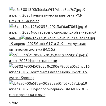
19
апреля, 2025
Пневматическая винтовка PCP
UMAREX Gauntlet
16
апреля, 2025
Nuova Jager с самозарядной винтовкой
SAR-80
19 апреля, 2025
Glock G17 и G19 – модульная
оптическая система (M.O.S.)
16
июня, 2025
Матросские ножи
16
апреля, 2025
Бокфлинт Caesar Guerini Invictus V
Ascent Sporting
19
апреля, 2025
«Укроборонсервис» ВМ МП-УОС –
снайперская винтовка
« Апр