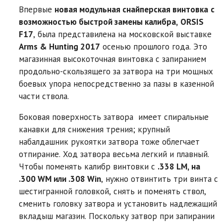
Впервые
новая модульная снайперская винтовка
с
возможностью быстрой замены калибра,
ORSIS
F17
, была представилена на московской выставке
Arms & Hunting 2017
осенью прошлого года. Это
магазинная высокоточная винтовка с запиранием
продольно-скользящего за затвора на три мощных
боевых упора непосредственно за пазы в казенной
части ствола.
Боковая поверхность затвора имеет спиральные
канавки для снижения трения; крупный
набалдашник рукоятки затвора тоже облегчает
отпирание. Ход затвора весьма легкий и плавный.
Чтобы поменять калибр винтовки с
.338 LM, на
.300 WM или .308 Win
, нужно отвинтить три винта с
шестигранной головкой, снять и поменять ствол,
сменить головку затвора и установить надлежащий
вкладыш магазин. Поскольку затвор при запирании