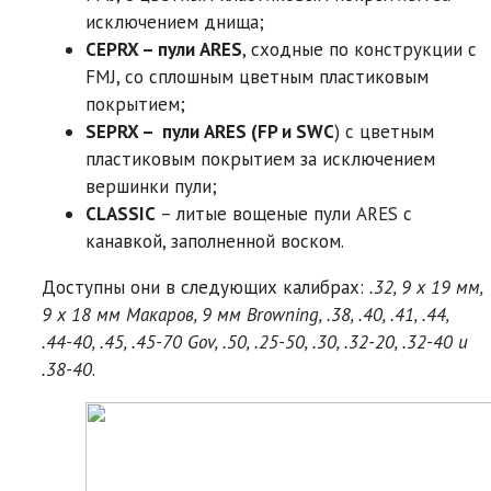
исключением днища;
CEPRX – пули ARES
, сходные по конструкции c
FMJ, со сплошным цветным пластиковым
покрытием;
SEPRX – пули ARES (FP и SWC
) с цветным
пластиковым покрытием за исключением
вершинки пули;
CLASSIC
– литые вощеные пули ARES c
канавкой, заполненной воском.
Доступны они в следующих калибрах:
.32, 9 х 19 мм,
9 x 18 мм Макаров, 9 мм Browning, .38, .40, .41, .44,
.44-40, .45, .45-70 Gov, .50, .25-50, .30, .32-20, .32-40 и
.38-40
.