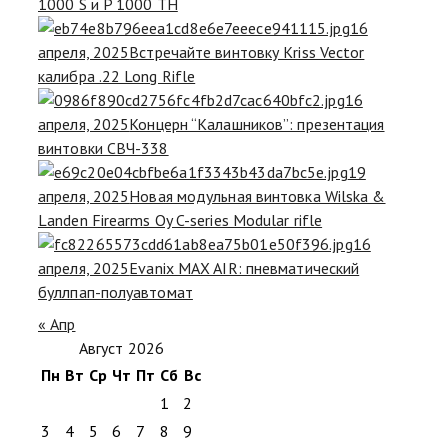
1000 S и P 1000 TH
16
апреля, 2025
Встречайте винтовку Kriss Vector
калибра .22 Long Rifle
16
апреля, 2025
Концерн “Калашников”: презентация
винтовки СВЧ-338
19
апреля, 2025
Новая модульная винтовка Wilska &
Landen Firearms Oy C-series Modular rifle
16
апреля, 2025
Evanix MAX AIR: пневматический
буллпап-полуавтомат
« Апр
Август 2026
Пн
Вт
Ср
Чт
Пт
Сб
Вс
1
2
3
4
5
6
7
8
9