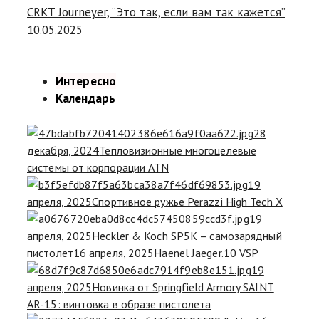
CRKT Journeyer, “Это так, если вам так кажется”
10.05.2025
Интересно
Календарь
28
декабря, 2024
Тепловизионные многоцелевые
системы от корпорации ATN
19
апреля, 2025
Спортивное ружье Perazzi High Tech X
19
апреля, 2025
Heckler & Koch SP5K – самозарядный
пистолет
16 апреля, 2025
Haenel Jaeger.10 VSP
19
апреля, 2025
Новинка от Springfield Armory SAINT
AR-15: винтовка в образе пистолета