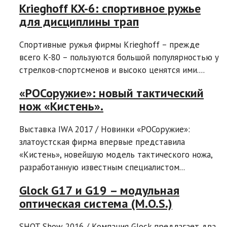
Krieghoff KX-6: спортивное ружье
для дисциплины трап
Спортивные ружья фирмы Krieghoff – прежде
всего K-80 – пользуются большой популярностью у
стрелков-спортсменов и высоко ценятся ими....
«РОСоружие»: новый тактический
нож «Кистень».
Выставка IWA 2017 / Новинки «РОСоружие»:
златоустская фирма впервые представила
«Кистень», новейшую модель тактического ножа,
разработанную известным специалистом...
Glock G17 и G19 – модульная
оптическая система (M.O.S.)
SHOT Show 2016 / Компания Glock предлагает два