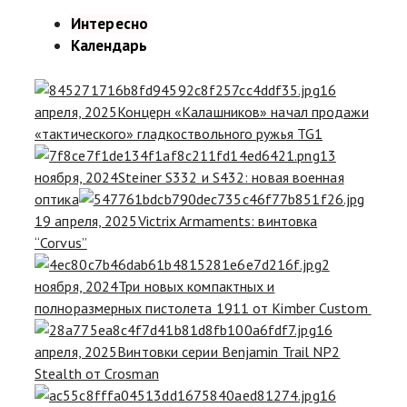
Интересно
Календарь
16
апреля, 2025
Концерн «Калашников» начал продажи
«тактического» гладкоствольного ружья TG1
13
ноября, 2024
Steiner S332 и S432: новая военная
оптика
19 апреля, 2025
Victrix Armaments: винтовка
“Corvus”
2
ноября, 2024
Три новых компактных и
полноразмерных пистолета 1911 от Kimber Custom
16
апреля, 2025
Винтовки серии Benjamin Trail NP2
Stealth от Crosman
16