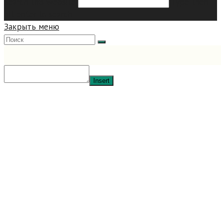
Search this website
Type then
hit enter to search
Закрыть меню
Insert