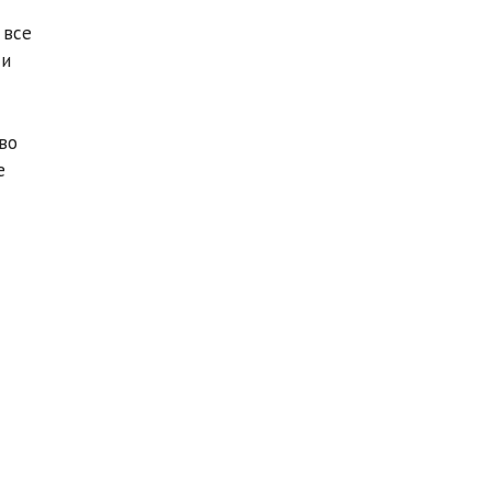
 все
 и
во
е