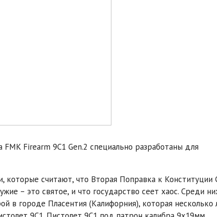
 FMK Firearm 9C1 Gen.2 специально разработаны для
и, которые считают, что Вторая Поправка к Конституции
жие – это святое, и что государство сеет хаос. Среди ни
ой в городе Пласентия (Калифорния), которая несколько 
столет 9C1. Пистолет 9C1 под патрон калибра 9х19мм