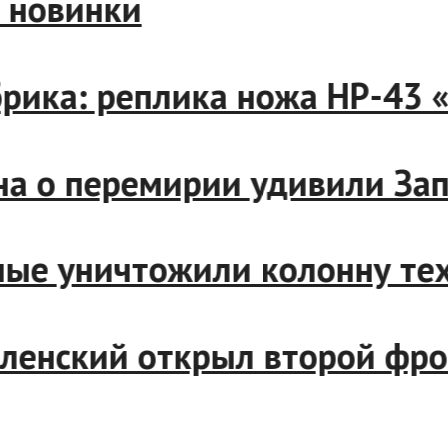
е новинки
брика: реплика ножа НР-43
ина о перемирии удивили За
нные уничтожили колонну те
еленский открыл второй фр