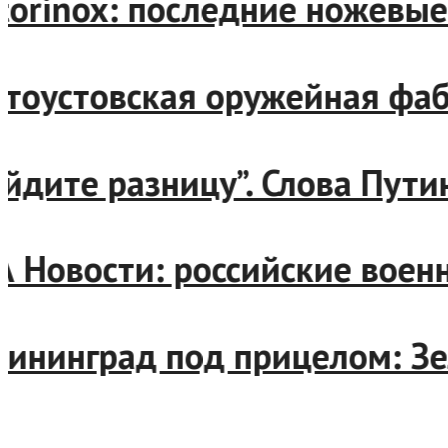
ctorinox: последние ножевы
атоустовская оружейная фа
айдите разницу”. Слова Пут
А Новости: российские вое
лининград под прицелом: З