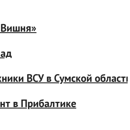
 «Вишня»
пад
хники ВСУ в Сумской област
онт в Прибалтике