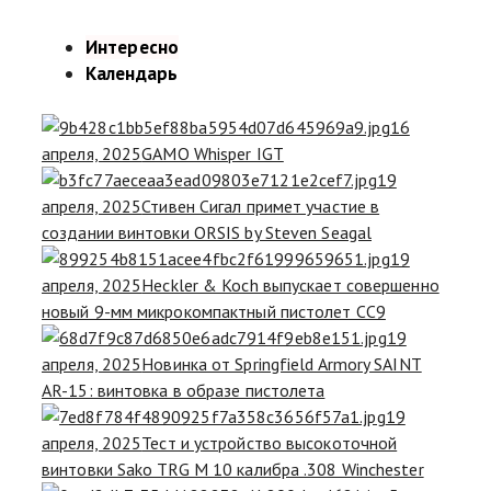
Интересно
Календарь
16
апреля, 2025
GAMO Whisper IGT
19
апреля, 2025
Стивен Сигал примет участие в
создании винтовки ORSIS by Steven Seagal
19
апреля, 2025
Heckler & Koch выпускает совершенно
новый 9-мм микрокомпактный пистолет CC9
19
апреля, 2025
Новинка от Springfield Armory SAINT
AR-15: винтовка в образе пистолета
19
апреля, 2025
Тест и устройство высокоточной
винтовки Sako TRG M 10 калибра .308 Winchester