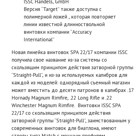
ISSC Handels, GmbH
Версия “Target” также доступна с
полимерной ложей , которая повторяет
линии известной длинноствольной
винтовки компании “Accuracy
International”
Новая линейка винтовок SPA 22/17 компании ISSC
получила свое название из-за системы со
скользящим принципом действия затворной группы
“Straight-Pull”, и из-за используемых калибров для
каждой из моделей: однорядный съемный магазин
может вместить до десяти патронов в калибрах .17
Hornady Magnum Rimfire, .22 Long Rifle и .22
Winchester Magnum Rimfire. Винтовки ISSC SPA
22/17 со скользящим принципом действия
затворной группы “Straight-Pull”, заимствованным у
современных винтовок для биатлона, имеют
стволы типа Match с мощным профилем,