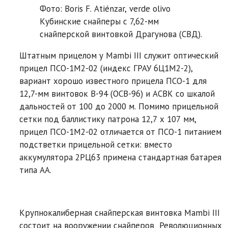
Фото: Boris F. Atiénzar, verde olivo
Кубинские снайперы с 7,62-мм
снайперской винтовкой Драгунова (СВД).
Штатным прицелом у Mambi III служит оптический
прицел ПCO-1M2-02 (индекс ГРАУ 6Ц1М2-2),
вариант хорошо известного прицела ПСО-1 для
12,7-мм винтовок В-94 (ОСВ-96) и АСВК со шкалой
дальностей от 100 до 2000 м. Помимо прицельной
сетки под баллистику патрона 12,7 x 107 мм,
прицел ПCO-1M2-02 отличается от ПСО-1 питанием
подстветки прицельной сетки: вместо
аккумулятора 2РЦ63 примена стандартная батарея
типа АА.
Крупнокалиберная снайперская винтовка Mambi III
состоит на вооружении снайперов Революционных