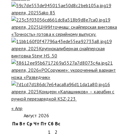
19
апреля, 2025
Sako 85
19
апреля, 2025
ЦНИИточмаш: снайперская винтовка
«Точность» готова к серийному выпуску.
19
апреля, 2025
Крупнокалиберная снайперская
винтовка Steyr HS .50
21
апреля, 2026
«РОСоружие»: укороченный вариант
ножа «Разведчик»
16
апреля, 2025
Концерн «Калашников» – карабин с
ручной перезарядкой KSZ-223
« Апр
Август 2026
Пн
Вт
Ср
Чт
Пт
Сб
Вс
1
2