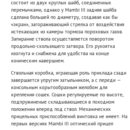
состоит из двух круглых шайб, соединенных
перемычками, однако у Mambi III задняя шайба
сделана большей по диаметру, создавая как бы
«экран», загораживающий стрелка от воздействия
истекающих из камеры тормоза пороховых газов.
Запирание ствола осуществляется поворотом
продольно-скользящего затвора. Eго рукоятка
изогнута и снабжена для удобства на конце
коническим навершием.
Ствольная коробка, играющая роль приклада сзади
завершается упругим затыльником, а с переди —
консольным корытообразным желобом для
крепления сошек. Сошки регулируемые по высоте,
подпружиненые складывающиеся в походном
положении вперед под ствол. Механических
прицельных приспособлений винтовка не имеет. На
первых версиях Mambi III оптический прицел