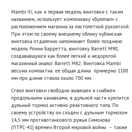
Mambi III, как и первая модель винтовки с таким
названием, использует компоновку «буллпап» с
расположением магазина за пистолетной рукояткой.
При этом по своему внешнему облику кубинская
винтовка отдаленно напоминает более позднюю
модель Ронни Барретта, винтовку Barrett M90,
создававшуюся как более легкий и недорогой
магазинный аналог Barrett M82. Винтовка Mambi
весьма компактна: ее общая длина примерно 1100
мм при длине ствола около 700 мм.
Ствол винтовки свободно вывешен и снабжен
продольными канавками, в дульной части крепится
дульный тормоз активно-реактивного типа. По
своему устройству он сходен с дульным тормозом
14,5-мм противотанкового ружья Симонова
(ПТРС-41) времен Второй мировой войны – также