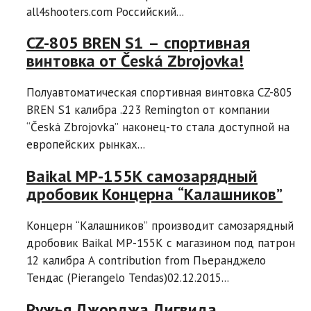
all4shooters.com Российский...
CZ-805 BREN S1 – спортивная
винтовка от Česká Zbrojovka!
Полуавтоматическая спортивная винтовка CZ-805
BREN S1 калибра .223 Remington от компании
“Česká Zbrojovka” наконец-то стала доступной на
европейских рынках...
Baikal МР-155К самозарядный
дробовик Концерна “Калашников”
Концерн “Калашников” производит самозарядный
дробовик Baikal МР-155К с магазином под патрон
12 калибра A contribution from Пьеранджело
Тендас (Pierangelo Tendas)02.12.2015...
Ружья Джорджа Дигвида