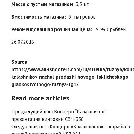
Масса с пустым магазином:
3,5 кг
Вместимость магазина:
5 патронов
Рекомендованная розничная цена:
19 990 рублей
26.07.2018
Source:
https://www.all4shooters.com/ru/strelba/ruzhya/kont
kalashnikov-nachal-prodazhi-novogo-takticheskogo-
gladkostvolnogo-ruzhya-tg1/
Read more articles
Предыдущий пост
Концерн “Калашников”:
презентация винтовки СВЧ-338
Следующий пост
Концерн «Калашников» – карабин с
ручной перезарядкой KSZ-223