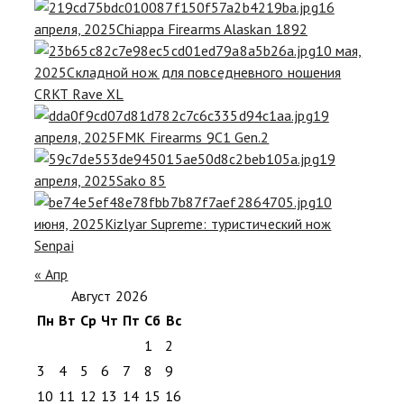
16
апреля, 2025
Chiappa Firearms Alaskan 1892
10 мая,
2025
Складной нож для повседневного ношения
CRKT Rave XL
19
апреля, 2025
FMK Firearms 9C1 Gen.2
19
апреля, 2025
Sako 85
10
июня, 2025
Kizlyar Supreme: туристический нож
Senpai
« Апр
Август 2026
Пн
Вт
Ср
Чт
Пт
Сб
Вс
1
2
3
4
5
6
7
8
9
10
11
12
13
14
15
16