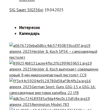
SIG Sauer SIG556xi
19.04.2025
Интересно
Календарь
19
апреля, 2025
Heckler & Koch SP5K – самозарядный
пистолет
19
апреля, 2025
Heckler & Koch выпускает совершенно
новый 9-мм микрокомпактный пистолет CC9
16
апреля, 2025
German Sport Guns GSG-15 и GSG-16:
самозарядные винтовки калибра .22 lfB
19
апреля, 2025
Remington Model 783