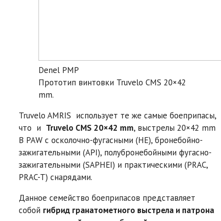
Denel PMP
Прототип винтовки Truvelo CMS 20×42
mm.
Truvelo AMRIS использует те же самые боеприпасы,
что и
Truvelo CMS 20×42 mm
, выстрелы 20×42 mm
B PAW c осколочно-фугасными (HE), бронебойно-
зажигательными (API), полубронебойными фугасно-
зажигательными (SAPHEI) и практическими (PRAC,
PRAC-T) снарядами.
Данное семейство боеприпасов представляет
собой
гибрид гранатометного выстрела и патрона