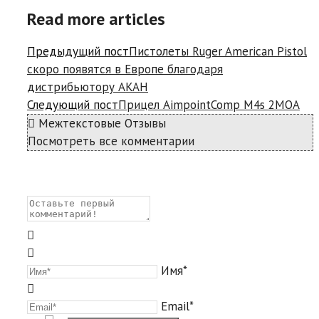
Read more articles
Предыдущий пост
Пистолеты Ruger American Pistol
скоро появятся в Европе благодаря
дистрибьютору AKAH
Следующий пост
Прицел AimpointComp M4s 2MOA
Межтекстовые Отзывы
Посмотреть все комментарии
Имя*
Email*