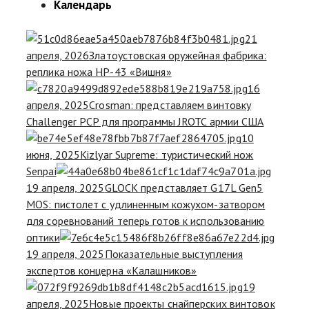
Календарь
21
апреля, 2026
Златоустовская оружейная фабрика:
реплика ножа НР-43 «Вишня»
16
апреля, 2025
Crosman: представляем винтовку
Challenger PCP для программы JROTC армии США
10
июня, 2025
Kizlyar Supreme: туристический нож
Senpai
19 апреля, 2025
GLOCK представляет G17L Gen5
MOS: пистолет с удлиненным кожухом-затвором
для соревнований теперь готов к использованию
оптики
19 апреля, 2025
Показательные выступления
экспертов концерна «Калашников»
19
апреля, 2025
Новые проекты снайперских винтовок