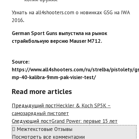
Узнать на all4shooters.com о новинках GSG на IWA
2016
.
German Sport Guns выпустила на рынок
страйкбольную версию Mauser M712.
Source:
https://www.all4shooters.com/ru/strelba/pistolety/g
mp-40-kalibra-9mm-pak-visier-test/
Read more articles
Предыдущий пост
Heckler & Koch SP5K –
самозарядный пистолет
Следующий пост
Grand Power: первые 15 лет
Межтекстовые Отзывы
Посмотреть все комментарии