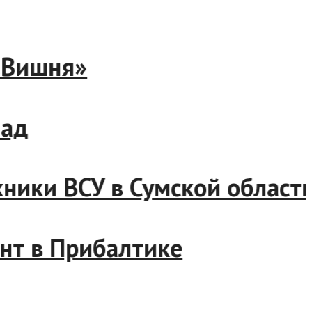
43 «Вишня»
Запад
ехники ВСУ в Сумской обла
ронт в Прибалтике