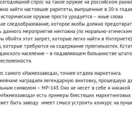
 сегодняшний спрос на такое оружие на российском рынке
жно найти настоящие раритеты, выпущенные в 20-х годах
историческое оружие просто уродуется – иные слова
льзе следообразование, которое якобы должно предотвра
ь данного мероприятия ничтожна (по морально-этическим
ы обойти этот запрет, которые легко найти в Интернете)
 которые требуются на содержание пулегильзотек. Кстат
жданского населения – в подавляющем большинстве штат
бесполезности.
ес самого «Ижмехзавода», точнее отдела маркетинга.
ижевчане наградили легендарную винтовку, прошедшую д
ьным символом – MP-143. Оно не несет в себе и никакой
е «Ижмехзавода» есть примеры блестящих маркетинговых
 может быть заводу имеет смысл устроить конкурс на лучш