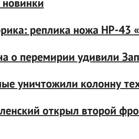
вые новинки
фабрика: реплика ножа НР-
утина о перемирии удивили 
енные уничтожили колонну т
Зеленский открыл второй ф