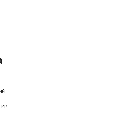
а
ий
143