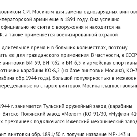
олковником С.И. Мосиным для замены однозарядных винтов
мператорской армии еще в 1891 году. Она успешно
 официально не снята с вооружения и находится на
, а также применяется военизированной охраной.
 длительное время и в больших количествах, поэтому
ь ее для гражданского применения. В частности, в СССР
винтовки БИ-59, БИ-7,62 и БИ-6,5 и армейская спортивн
отничьи карабины КО-8,2 (на базе винтовки Мосина), КО-
карабина обр.1944 года). Большой популярностью в межвое
 переделанные из старых винтовок Мосина гладкоствольн
944 г. занимается Тульский оружейный завод (карабины
. – Вятско-Полянский завод «Молот» (КО-91/30, «Муфлон-41
их трехлинеек подключился Ижевский механический завод
 винтовки обр. 1891/30 г. получил название МР-143 и