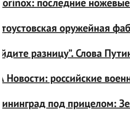
Victorinox: последние ноже
Златоустовская оружейная 
“Найдите разницу”. Слова П
РИА Новости: российские во
Калининград под прицелом: 