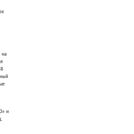
ок
 на
ая
38
нный
ые
0» и
.