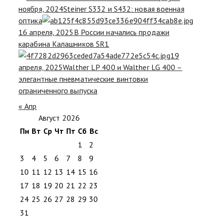
ноября, 2024
Steiner S332 и S432: новая военная
оптика
16 апреля, 2025
В России начались продажи
карабина Калашников SR1
19
апреля, 2025
Walther LP 400 и Walther LG 400 –
элегантные пневматические винтовки
ограниченного выпуска
« Апр
Август 2026
Пн
Вт
Ср
Чт
Пт
Сб
Вс
1
2
3
4
5
6
7
8
9
10
11
12
13
14
15
16
17
18
19
20
21
22
23
24
25
26
27
28
29
30
31